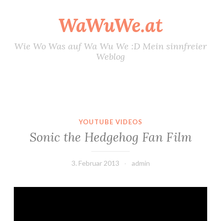
WaWuWe.at
Zum
Inhalt
springen
Wie Wo Was auf Wa Wu We :D Mein sinnfreier
Weblog
YOUTUBE VIDEOS
Sonic the Hedgehog Fan Film
3. Februar 2013
admin