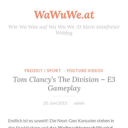
WaWuWe.at
Zum
Inhalt
springen
Wie Wo Was auf Wa Wu We :D Mein sinnfreier
Weblog
FREIZEIT / SPORT
·
YOUTUBE VIDEOS
Tom Clancy’s The Division – E3
Gameplay
20. Juni 2013
admin
Endlich ist es soweit! Die Next-Gen Konsolen stehen in
den Startlöchern und
das Weihnachtsgeschäft wird